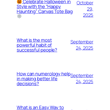
Celebrate Halloween in
October
Style with the “Happy
29,
Haunting” Canvas Tote Bag
2025
What is the most
September
powerful habit of
24, 2025
successful people?
How can numerology help
September
in making better life
24, 2025
decisions?
What is an Easy Way to