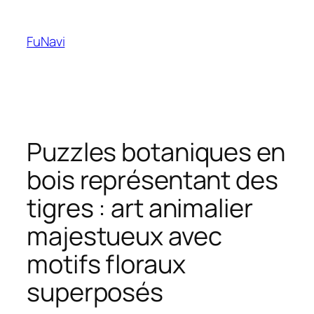
Skip
to
FuNavi
content
Puzzles botaniques en
bois représentant des
tigres : art animalier
majestueux avec
motifs floraux
superposés