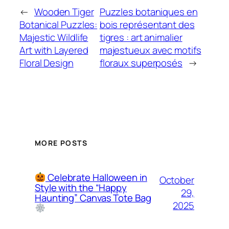
←
Wooden Tiger
Puzzles botaniques en
Botanical Puzzles:
bois représentant des
Majestic Wildlife
tigres : art animalier
Art with Layered
majestueux avec motifs
Floral Design
floraux superposés
→
MORE POSTS
Celebrate Halloween in
October
Style with the “Happy
29,
Haunting” Canvas Tote Bag
2025