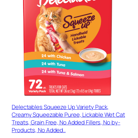
Delectables Squeeze Up Variety Pack,
Creamy Squeezable Puree, Lickable Wet Cat
Treats, Grain Free, No Added Fillers, No by-
Products, No Added..