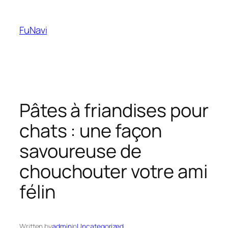
Skip
to
FuNavi
content
Pâtes à friandises pour
chats : une façon
savoureuse de
chouchouter votre ami
félin
Written by
admin
in
Uncategorized