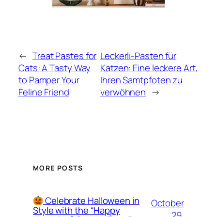
←
Treat Pastes for
Leckerli-Pasten für
Cats: A Tasty Way
Katzen: Eine leckere Art,
to Pamper Your
Ihren Samtpfoten zu
Feline Friend
verwöhnen
→
MORE POSTS
Celebrate Halloween in
October
Style with the “Happy
29,