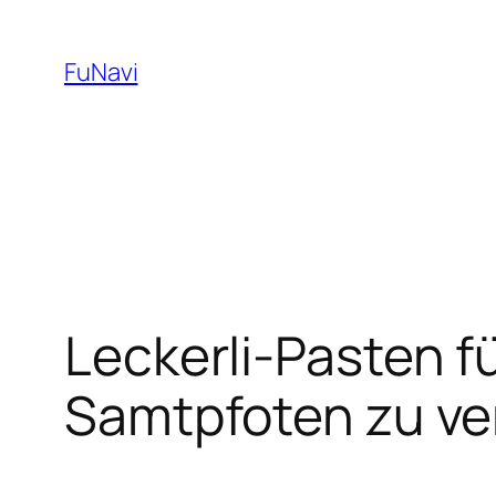
Skip
to
FuNavi
content
Leckerli-Pasten fü
Samtpfoten zu v