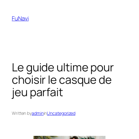
Skip
to
FuNavi
content
Le guide ultime pour
choisir le casque de
jeu parfait
Written by
admin
in
Uncategorized