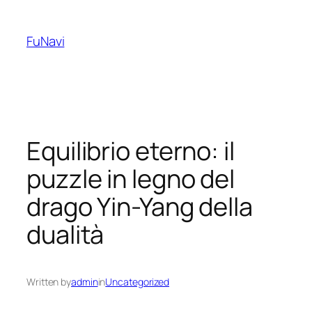
Skip
to
FuNavi
content
Equilibrio eterno: il
puzzle in legno del
drago Yin-Yang della
dualità
Written by
admin
in
Uncategorized