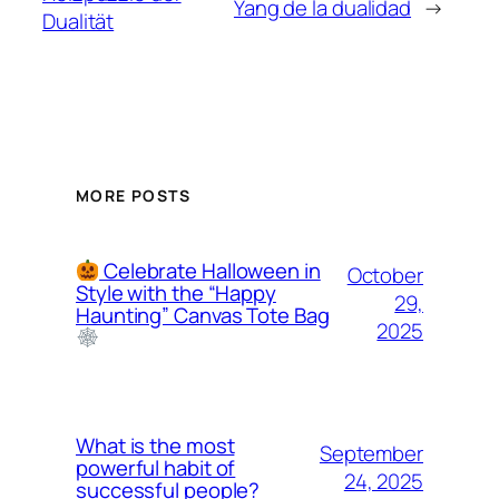
Yang de la dualidad
→
Dualität
MORE POSTS
Celebrate Halloween in
October
Style with the “Happy
29,
Haunting” Canvas Tote Bag
2025
What is the most
September
powerful habit of
24, 2025
successful people?