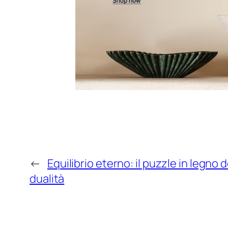
←
Equilibrio eterno: il puzzle in legno 
dualità