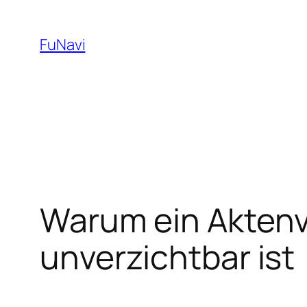
Skip
to
FuNavi
content
Warum ein Aktenve
unverzichtbar ist