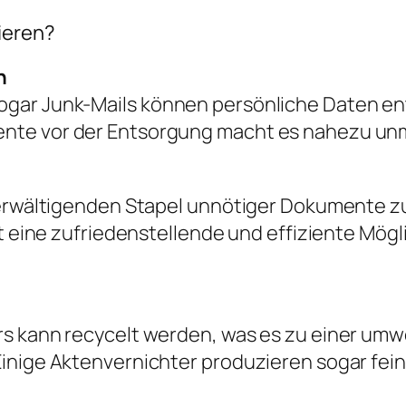
ieren?
n
gar Junk-Mails können persönliche Daten ent
nte vor der Entsorgung macht es nahezu un
berwältigenden Stapel unnötiger Dokumente zu
st eine zufriedenstellende und effiziente Mög
s kann recycelt werden, was es zu einer umw
inige Aktenvernichter produzieren sogar feine