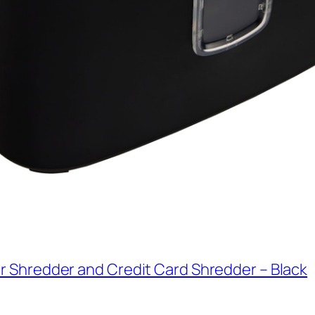
 Shredder and Credit Card Shredder – Black