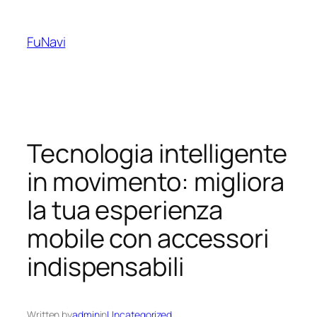
Skip
to
FuNavi
content
Tecnologia intelligente
in movimento: migliora
la tua esperienza
mobile con accessori
indispensabili
Written by
admin
in
Uncategorized