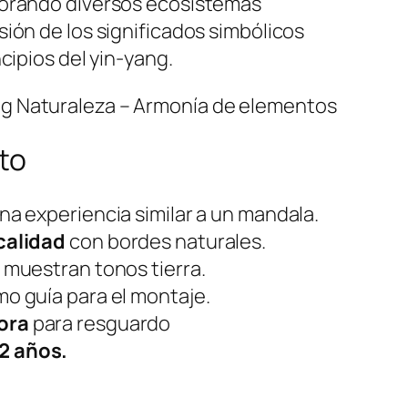
orando diversos ecosistemas
ión de los significados simbólicos
cipios del yin-yang.
to
na experiencia similar a un mandala.
calidad
con bordes naturales.
muestran tonos tierra.
o guía para el montaje.
ora
para resguardo
2 años.