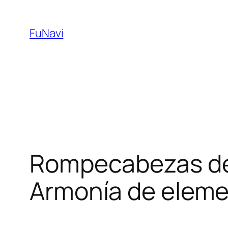
Skip
to
FuNavi
content
Rompecabezas de 
Armonía de elem