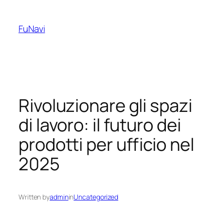
Skip
to
FuNavi
content
Rivoluzionare gli spazi
di lavoro: il futuro dei
prodotti per ufficio nel
2025
Written by
admin
in
Uncategorized