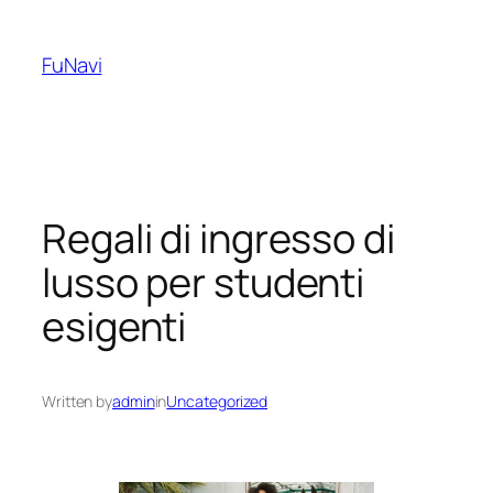
Skip
to
FuNavi
content
Regali di ingresso di
lusso per studenti
esigenti
Written by
admin
in
Uncategorized