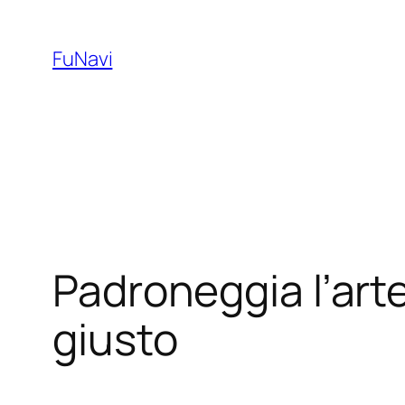
Skip
to
FuNavi
content
Padroneggia l’arte
giusto