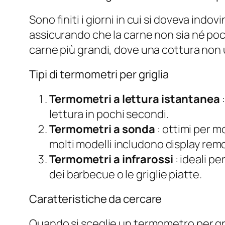
Sono finiti i giorni in cui si doveva indo
assicurando che la carne non sia né poc
carne più grandi, dove una cottura non 
Tipi di termometri per griglia
Termometri a lettura istantanea
:
lettura in pochi secondi.
Termometri a sonda
: ottimi per m
molti modelli includono display remo
Termometri a infrarossi
: ideali pe
dei barbecue o le griglie piatte.
Caratteristiche da cercare
Quando si sceglie un termometro per gri