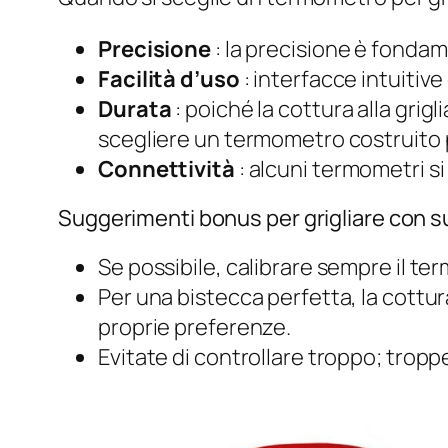
Precisione
: la precisione è fonda
Facilità d’uso
: interfacce intuitive
Durata
: poiché la cottura alla gri
scegliere un termometro costruito 
Connettività
: alcuni termometri s
Suggerimenti bonus per grigliare con 
Se possibile, calibrare sempre il te
Per una bistecca perfetta, la cottur
proprie preferenze.
Evitate di controllare troppo; troppe