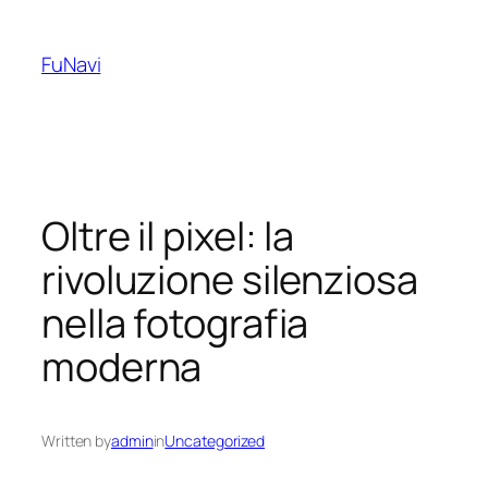
Skip
to
FuNavi
content
Oltre il pixel: la
rivoluzione silenziosa
nella fotografia
moderna
Written by
admin
in
Uncategorized