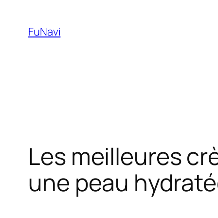
Skip
to
FuNavi
content
Les meilleures cr
une peau hydraté