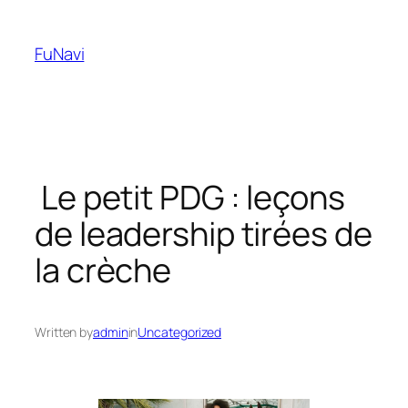
Skip
to
FuNavi
content
Le petit PDG : leçons
de leadership tirées de
la crèche
Written by
admin
in
Uncategorized