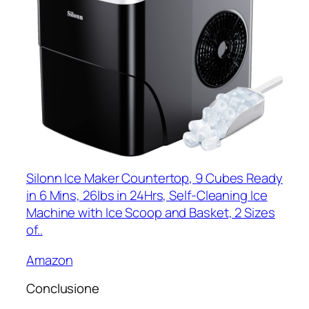
Silonn Ice Maker Countertop, 9 Cubes Ready
in 6 Mins, 26lbs in 24Hrs, Self-Cleaning Ice
Machine with Ice Scoop and Basket, 2 Sizes
of..
Amazon
Conclusione