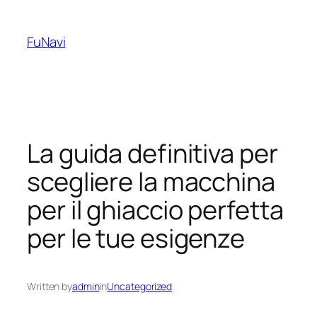
Skip
to
FuNavi
content
La guida definitiva per
scegliere la macchina
per il ghiaccio perfetta
per le tue esigenze
Written by
admin
in
Uncategorized