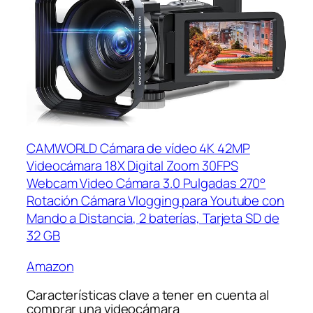
CAMWORLD Cámara de vídeo 4K 42MP
Videocámara 18X Digital Zoom 30FPS
Webcam Video Cámara 3.0 Pulgadas 270°
Rotación Cámara Vlogging para Youtube con
Mando a Distancia, 2 baterías, Tarjeta SD de
32 GB
Amazon
Características clave a tener en cuenta al
comprar una videocámara