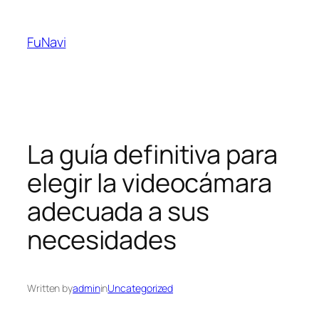
Skip
to
FuNavi
content
La guía definitiva para
elegir la videocámara
adecuada a sus
necesidades
Written by
admin
in
Uncategorized