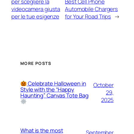
per scegliere la
Best Cell Phone
videocamera giusta
Automobile Chargers
per le tue esigenze
for Your Road Trips
→
MORE POSTS
Celebrate Halloween in
October
Style with the “Happy
29,
Haunting” Canvas Tote Bag
2025
What is the most
September