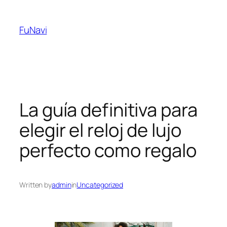
Skip
to
FuNavi
content
La guía definitiva para
elegir el reloj de lujo
perfecto como regalo
Written by
admin
in
Uncategorized