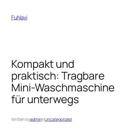
Skip
to
FuNavi
content
Kompakt und
praktisch: Tragbare
Mini-Waschmaschine
für unterwegs
Written by
admin
in
Uncategorized