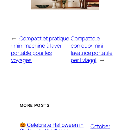
←
Compact et pratique
Compatto e
: mini machine à laver
comodo: mini
portable pour les
lavatrice portatile
voyages
per i viaggi
→
MORE POSTS
Celebrate Halloween in
October