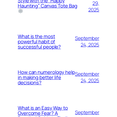
Style with the “Happy
29,
Haunting” Canvas Tote Bag
2025
What is the most
September
powerful habit of
24, 2025
successful people?
How can numerology help
September
in making better life
24, 2025
decisions?
What is an Easy Way to
September
Overcome Fear? A