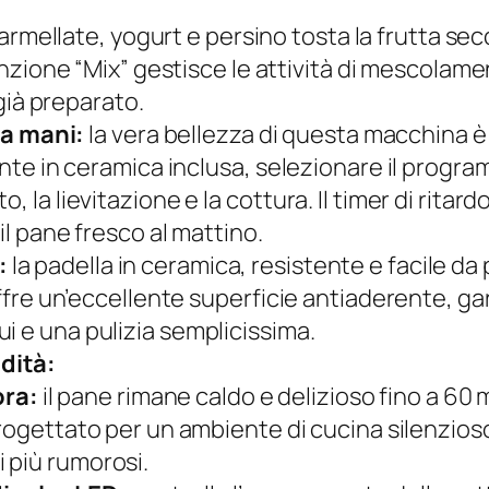
rmellate, yogurt e persino tosta la frutta sec
nzione “Mix” gestisce le attività di mescolam
già preparato.
a mani:
la vera bellezza di questa macchina 
rente in ceramica inclusa, selezionare il prog
, la lievitazione e la cottura. Il timer di rita
 il pane fresco al mattino.
:
la padella in ceramica, resistente e facile da p
 Offre un’eccellente superficie antiaderente, g
i e una pulizia semplicissima.
dità:
ora:
il pane rimane caldo e delizioso fino a 60 m
ogettato per un ambiente di cucina silenzios
i più rumorosi.