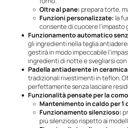
forno.
Oltre al pane:
prepara torte, ma
Funzioni personalizzate:
la fu
consente di cuocere l’impasto 
Funzionamento automatico senz
gli ingredienti nella teglia antiade
gestirà in modo impeccabile l’impasto
ingredienti di notte e svegliarsi con
Padella antiaderente in ceramica
tradizionali rivestimenti in teflon.
perfettamente senza lasciare residu
Funzionalità pensate per la como
Mantenimento in caldo per 1 
Funzionamento silenzioso:
pr
più silenzioso rispetto ai modell