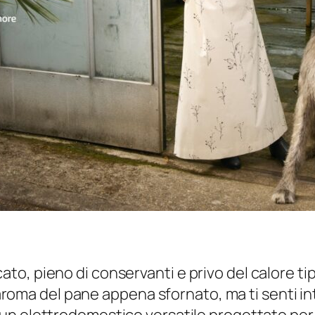
, pieno di conservanti e privo del calore tipi
le aroma del pane appena sfornato, ma ti senti 