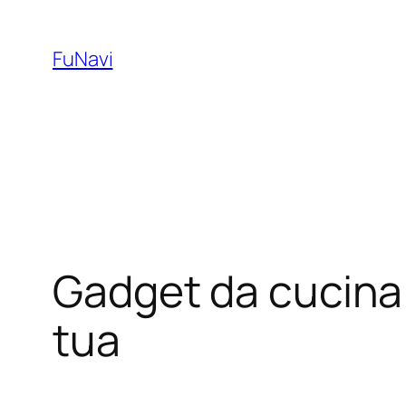
Skip
to
FuNavi
content
Gadget da cucina i
tua