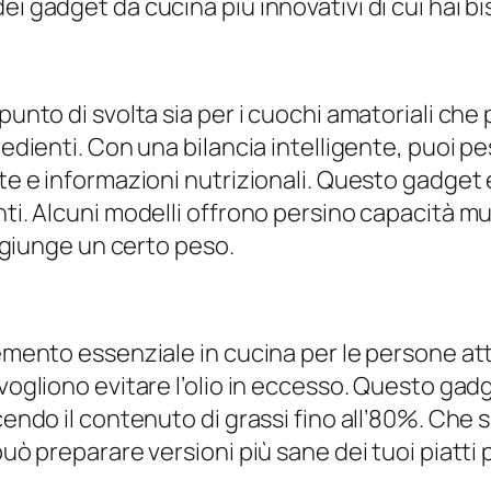
ei gadget da cucina più innovativi di cui hai b
nto di svolta sia per i cuochi amatoriali che per
redienti. Con una bilancia intelligente, puoi pe
tte e informazioni nutrizionali. Questo gadget
nti. Alcuni modelli offrono persino capacità mu
aggiunge un certo peso.
lemento essenziale in cucina per le persone at
vogliono evitare l’olio in eccesso. Questo gadge
ndo il contenuto di grassi fino all’80%. Che si tr
può preparare versioni più sane dei tuoi piatti