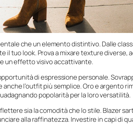
tale che un elemento distintivo. Dalle classi
 il tuo look. Prova a mixare texture diverse, 
e un effetto visivo accattivante.
ite opportunità di espressione personale. Sovra
anche l’outfit più semplice. Oro e argento rim
guadagnando popolarità per la loro versatilità.
ttere sia la comodità che lo stile. Blazer sartor
unciare alla raffinatezza. Investire in capi di q