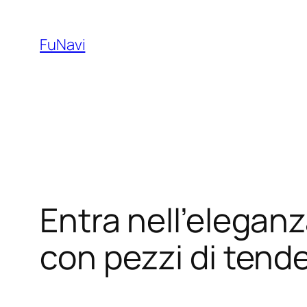
Skip
to
FuNavi
content
Entra nell’eleganza
con pezzi di tend