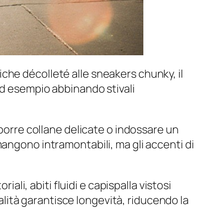
che décolleté alle sneakers chunky, il
ad esempio abbinando stivali
pporre collane delicate o indossare un
angono intramontabili, ma gli accenti di
iali, abiti fluidi e capispalla vistosi
ualità garantisce longevità, riducendo la