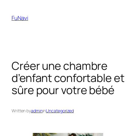
Skip
to
FuNavi
content
Créer une chambre
d’enfant confortable et
sûre pour votre bébé
Written by
admin
in
Uncategorized