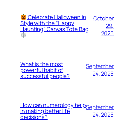
Celebrate Halloween in
October
Style with the “Happy
29,
Haunting” Canvas Tote Bag
2025
What is the most
September
powerful habit of
24, 2025
successful people?
How can numerology help
September
in making better life
24, 2025
decisions?