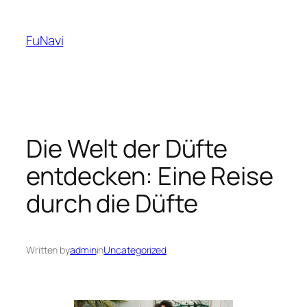
Skip
to
FuNavi
content
Die Welt der Düfte
entdecken: Eine Reise
durch die Düfte
Written by
admin
in
Uncategorized