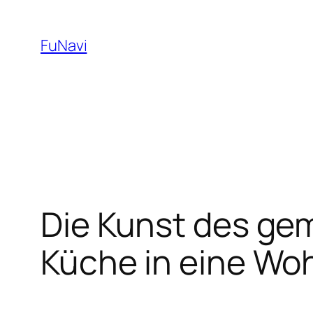
Skip
to
FuNavi
content
Die Kunst des gem
Küche in eine Wo