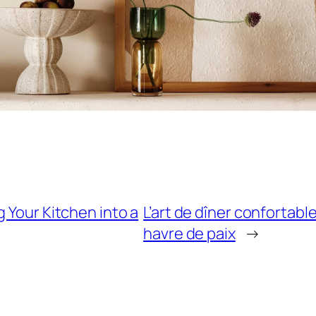
 Your Kitchen into a
L’art de dîner confortabl
havre de paix
→