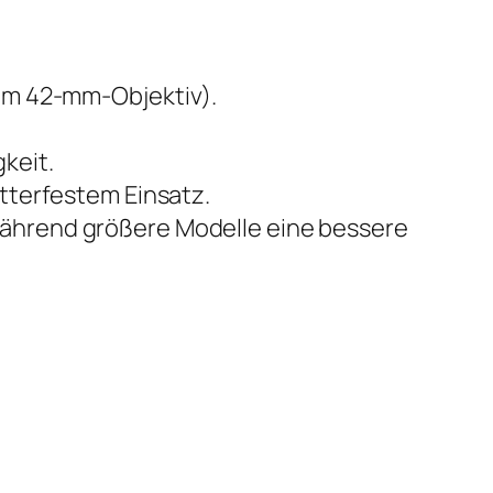
nem 42-mm-Objektiv).
keit.
etterfestem Einsatz.
während größere Modelle eine bessere