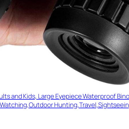
lts and Kids, Large Eyepiece Waterproof Binoc
d Watching,Outdoor Hunting,Travel,Sightseei