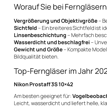
Worauf Sie bei Ferngläsern
Vergrößerung und Objektivgröße
– B
Sichtfeld
– Ein breiteres Sichtfeld ist
Linsenbeschichtung
– Mehrfach besch
Wasserdicht und beschlagfrei
– Unver
Gewicht und Größe
– Kompakte Modell
Bildqualität bieten.
Top-Ferngläser im Jahr 20
Nikon Prostaff 3S 10×42
Am besten geeignet für:
Vogelbeobac
Leicht, wasserdicht und liefert helle, kla