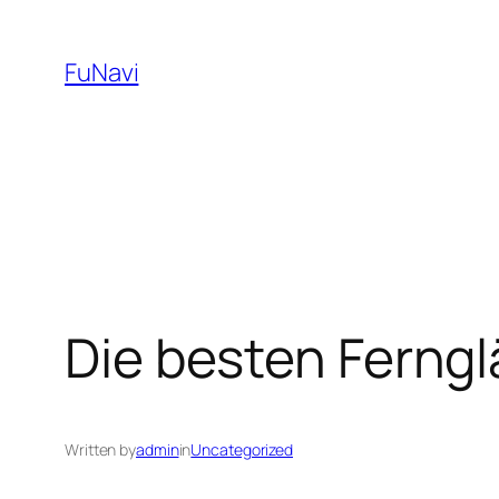
Skip
to
FuNavi
content
Die besten Ferngl
Written by
admin
in
Uncategorized