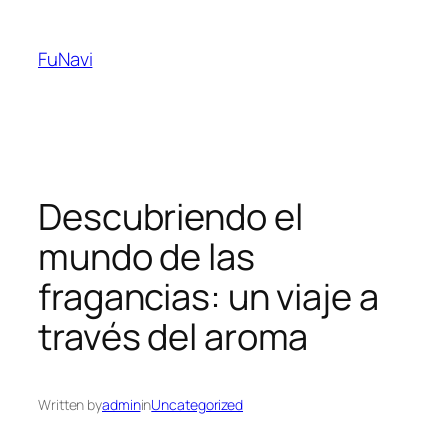
Skip
to
FuNavi
content
Descubriendo el
mundo de las
fragancias: un viaje a
través del aroma
Written by
admin
in
Uncategorized