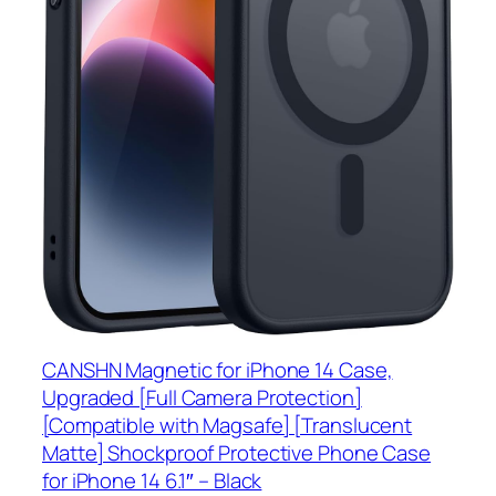
CANSHN Magnetic for iPhone 14 Case,
Upgraded [Full Camera Protection]
[Compatible with Magsafe] [Translucent
Matte] Shockproof Protective Phone Case
for iPhone 14 6.1″ – Black