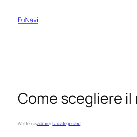
Skip
to
FuNavi
content
Come scegliere il m
Written by
admin
in
Uncategorized