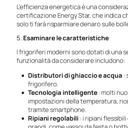
L’efficienza energetica è una consideraz
certificazione Energy Star, che indica 
solo ti farà risparmiare denaro sulle bol
5.
Esaminare le caratteristiche
I frigoriferi moderni sono dotati di una 
funzionalità da considerare includono:
Distributori di ghiaccio e acqua
:
frigorifero.
Tecnologia intelligente
: molti nuo
impostazioni della temperatura, ric
tramite smartphone.
Ripiani regolabili
: i ripiani flessi
grandi, come vassoi da festa o bottig