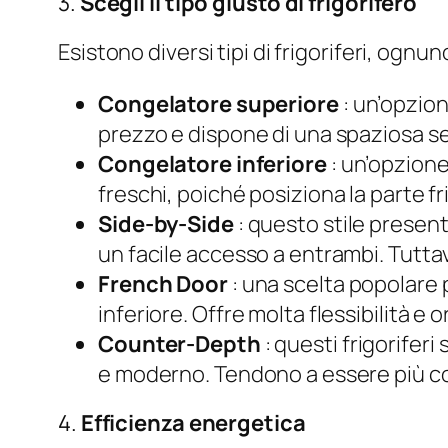
3.
Scegli il tipo giusto di frigorifero
Esistono diversi tipi di frigoriferi, ognun
Congelatore superiore
: un’opzion
prezzo e dispone di una spaziosa s
Congelatore inferiore
: un’opzione
freschi, poiché posiziona la parte fri
Side-by-Side
: questo stile present
un facile accesso a entrambi. Tuttav
French Door
: una scelta popolare 
inferiore. Offre molta flessibilità e 
Counter-Depth
: questi frigoriferi
e moderno. Tendono a essere più cos
4.
Efficienza energetica