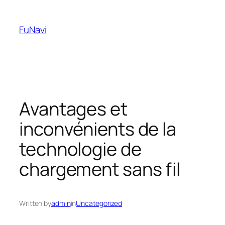
Skip
to
FuNavi
content
Avantages et
inconvénients de la
technologie de
chargement sans fil
Written by
admin
in
Uncategorized