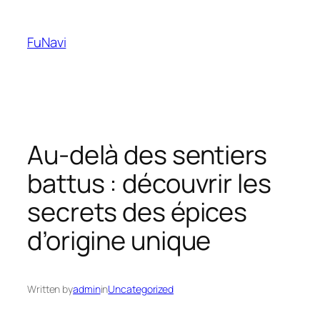
Skip
to
FuNavi
content
Au-delà des sentiers
battus : découvrir les
secrets des épices
d’origine unique
Written by
admin
in
Uncategorized