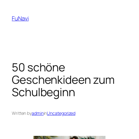
Skip
to
FuNavi
content
50 schöne
Geschenkideen zum
Schulbeginn
Written by
admin
in
Uncategorized